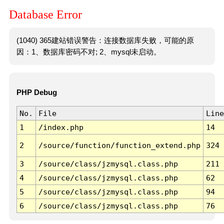
Database Error
(1040) 365建站错误警告：连接数据库失败，可能的原
因：1、数据库密码不对; 2、mysql未启动。
PHP Debug
No.
File
Line
1
/index.php
14
2
/source/function/function_extend.php
324
3
/source/class/jzmysql.class.php
211
4
/source/class/jzmysql.class.php
62
5
/source/class/jzmysql.class.php
94
6
/source/class/jzmysql.class.php
76