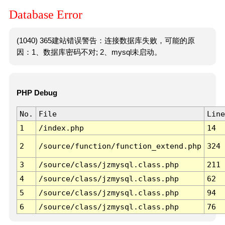
Database Error
(1040) 365建站错误警告：连接数据库失败，可能的原
因：1、数据库密码不对; 2、mysql未启动。
PHP Debug
No.
File
Line
1
/index.php
14
2
/source/function/function_extend.php
324
3
/source/class/jzmysql.class.php
211
4
/source/class/jzmysql.class.php
62
5
/source/class/jzmysql.class.php
94
6
/source/class/jzmysql.class.php
76