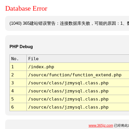
Database Error
(1040) 365建站错误警告：连接数据库失败，可能的原因：1、数
PHP Debug
No.
File
1
/index.php
2
/source/function/function_extend.php
3
/source/class/jzmysql.class.php
4
/source/class/jzmysql.class.php
5
/source/class/jzmysql.class.php
6
/source/class/jzmysql.class.php
www.365jz.com
已经将此