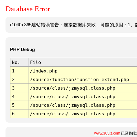
Database Error
(1040) 365建站错误警告：连接数据库失败，可能的原因：1、数
PHP Debug
No.
File
1
/index.php
2
/source/function/function_extend.php
3
/source/class/jzmysql.class.php
4
/source/class/jzmysql.class.php
5
/source/class/jzmysql.class.php
6
/source/class/jzmysql.class.php
www.365jz.com
已经将此