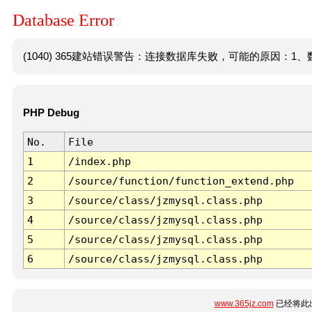
Database Error
(1040) 365建站错误警告：连接数据库失败，可能的原因：1、数
PHP Debug
No.
File
1
/index.php
2
/source/function/function_extend.php
3
/source/class/jzmysql.class.php
4
/source/class/jzmysql.class.php
5
/source/class/jzmysql.class.php
6
/source/class/jzmysql.class.php
www.365jz.com
已经将此