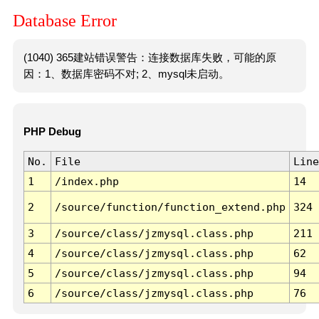
Database Error
(1040) 365建站错误警告：连接数据库失败，可能的原
因：1、数据库密码不对; 2、mysql未启动。
PHP Debug
No.
File
Line
1
/index.php
14
2
/source/function/function_extend.php
324
3
/source/class/jzmysql.class.php
211
4
/source/class/jzmysql.class.php
62
5
/source/class/jzmysql.class.php
94
6
/source/class/jzmysql.class.php
76