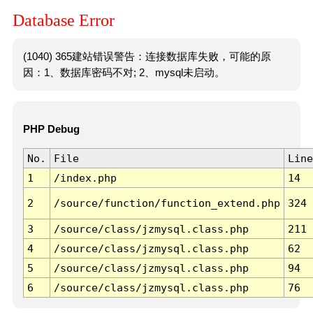
Database Error
(1040) 365建站错误警告：连接数据库失败，可能的原
因：1、数据库密码不对; 2、mysql未启动。
PHP Debug
No.
File
Line
1
/index.php
14
2
/source/function/function_extend.php
324
3
/source/class/jzmysql.class.php
211
4
/source/class/jzmysql.class.php
62
5
/source/class/jzmysql.class.php
94
6
/source/class/jzmysql.class.php
76