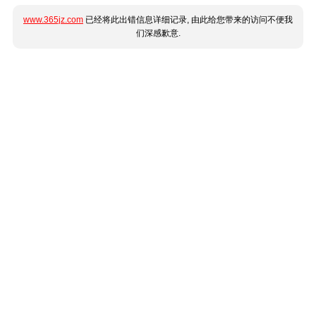
www.365jz.com
已经将此出错信息详细记录, 由此给您带来的访问不便我
们深感歉意.