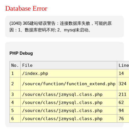
Database Error
(1040) 365建站错误警告：连接数据库失败，可能的原
因：1、数据库密码不对; 2、mysql未启动。
PHP Debug
No.
File
Line
1
/index.php
14
2
/source/function/function_extend.php
324
3
/source/class/jzmysql.class.php
211
4
/source/class/jzmysql.class.php
62
5
/source/class/jzmysql.class.php
94
6
/source/class/jzmysql.class.php
76