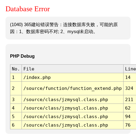
Database Error
(1040) 365建站错误警告：连接数据库失败，可能的原
因：1、数据库密码不对; 2、mysql未启动。
PHP Debug
No.
File
Line
1
/index.php
14
2
/source/function/function_extend.php
324
3
/source/class/jzmysql.class.php
211
4
/source/class/jzmysql.class.php
62
5
/source/class/jzmysql.class.php
94
6
/source/class/jzmysql.class.php
76