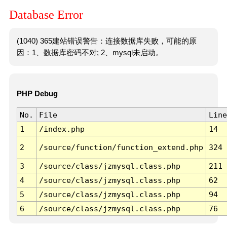
Database Error
(1040) 365建站错误警告：连接数据库失败，可能的原
因：1、数据库密码不对; 2、mysql未启动。
PHP Debug
No.
File
Line
1
/index.php
14
2
/source/function/function_extend.php
324
3
/source/class/jzmysql.class.php
211
4
/source/class/jzmysql.class.php
62
5
/source/class/jzmysql.class.php
94
6
/source/class/jzmysql.class.php
76