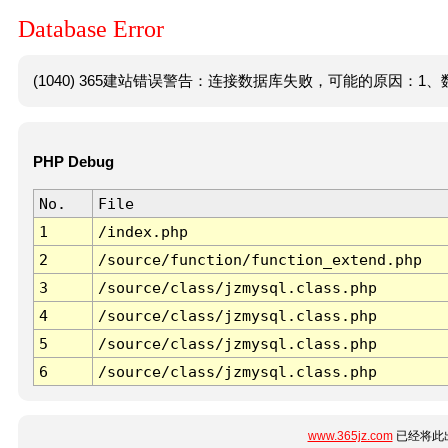
Database Error
(1040) 365建站错误警告：连接数据库失败，可能的原因：1、数
PHP Debug
No.
File
1
/index.php
2
/source/function/function_extend.php
3
/source/class/jzmysql.class.php
4
/source/class/jzmysql.class.php
5
/source/class/jzmysql.class.php
6
/source/class/jzmysql.class.php
www.365jz.com
已经将此