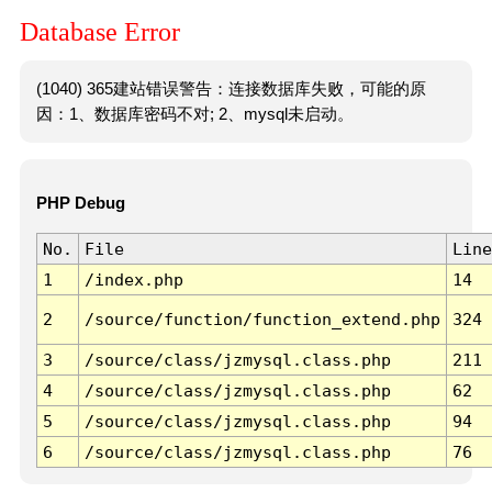
Database Error
(1040) 365建站错误警告：连接数据库失败，可能的原
因：1、数据库密码不对; 2、mysql未启动。
PHP Debug
No.
File
Line
1
/index.php
14
2
/source/function/function_extend.php
324
3
/source/class/jzmysql.class.php
211
4
/source/class/jzmysql.class.php
62
5
/source/class/jzmysql.class.php
94
6
/source/class/jzmysql.class.php
76