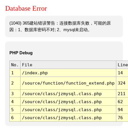
Database Error
(1040) 365建站错误警告：连接数据库失败，可能的原
因：1、数据库密码不对; 2、mysql未启动。
PHP Debug
No.
File
Line
1
/index.php
14
2
/source/function/function_extend.php
324
3
/source/class/jzmysql.class.php
211
4
/source/class/jzmysql.class.php
62
5
/source/class/jzmysql.class.php
94
6
/source/class/jzmysql.class.php
76