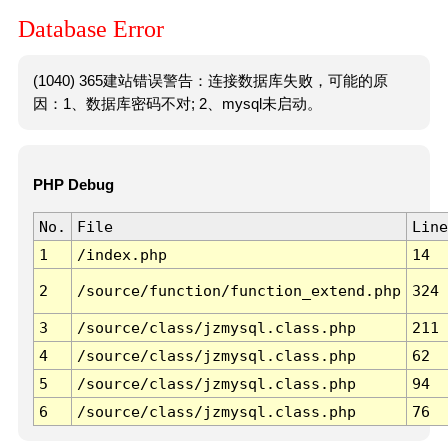
Database Error
(1040) 365建站错误警告：连接数据库失败，可能的原
因：1、数据库密码不对; 2、mysql未启动。
PHP Debug
No.
File
Line
1
/index.php
14
2
/source/function/function_extend.php
324
3
/source/class/jzmysql.class.php
211
4
/source/class/jzmysql.class.php
62
5
/source/class/jzmysql.class.php
94
6
/source/class/jzmysql.class.php
76