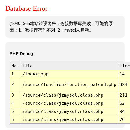
Database Error
(1040) 365建站错误警告：连接数据库失败，可能的原
因：1、数据库密码不对; 2、mysql未启动。
PHP Debug
No.
File
Line
1
/index.php
14
2
/source/function/function_extend.php
324
3
/source/class/jzmysql.class.php
211
4
/source/class/jzmysql.class.php
62
5
/source/class/jzmysql.class.php
94
6
/source/class/jzmysql.class.php
76