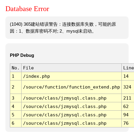
Database Error
(1040) 365建站错误警告：连接数据库失败，可能的原
因：1、数据库密码不对; 2、mysql未启动。
PHP Debug
No.
File
Line
1
/index.php
14
2
/source/function/function_extend.php
324
3
/source/class/jzmysql.class.php
211
4
/source/class/jzmysql.class.php
62
5
/source/class/jzmysql.class.php
94
6
/source/class/jzmysql.class.php
76