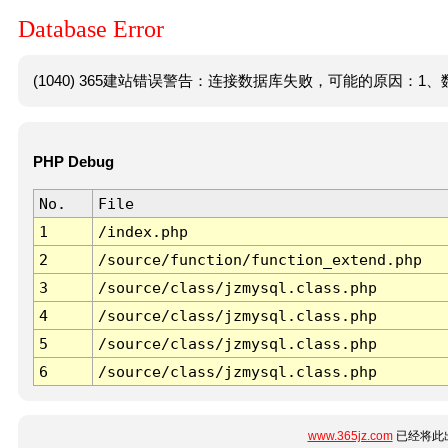
Database Error
(1040) 365建站错误警告：连接数据库失败，可能的原因：1、数
PHP Debug
No.
File
1
/index.php
2
/source/function/function_extend.php
3
/source/class/jzmysql.class.php
4
/source/class/jzmysql.class.php
5
/source/class/jzmysql.class.php
6
/source/class/jzmysql.class.php
www.365jz.com
已经将此