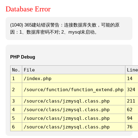
Database Error
(1040) 365建站错误警告：连接数据库失败，可能的原
因：1、数据库密码不对; 2、mysql未启动。
PHP Debug
No.
File
Line
1
/index.php
14
2
/source/function/function_extend.php
324
3
/source/class/jzmysql.class.php
211
4
/source/class/jzmysql.class.php
62
5
/source/class/jzmysql.class.php
94
6
/source/class/jzmysql.class.php
76