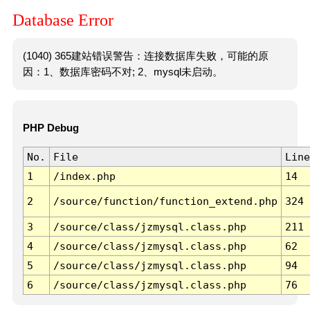
Database Error
(1040) 365建站错误警告：连接数据库失败，可能的原
因：1、数据库密码不对; 2、mysql未启动。
PHP Debug
No.
File
Line
1
/index.php
14
2
/source/function/function_extend.php
324
3
/source/class/jzmysql.class.php
211
4
/source/class/jzmysql.class.php
62
5
/source/class/jzmysql.class.php
94
6
/source/class/jzmysql.class.php
76