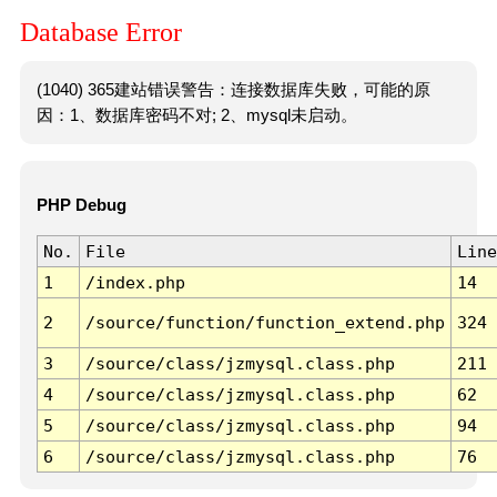
Database Error
(1040) 365建站错误警告：连接数据库失败，可能的原
因：1、数据库密码不对; 2、mysql未启动。
PHP Debug
No.
File
Line
1
/index.php
14
2
/source/function/function_extend.php
324
3
/source/class/jzmysql.class.php
211
4
/source/class/jzmysql.class.php
62
5
/source/class/jzmysql.class.php
94
6
/source/class/jzmysql.class.php
76