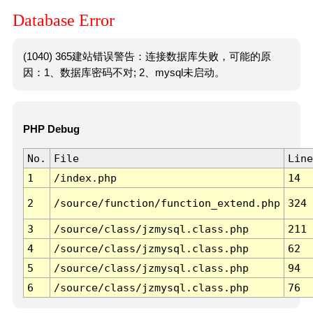
Database Error
(1040) 365建站错误警告：连接数据库失败，可能的原
因：1、数据库密码不对; 2、mysql未启动。
PHP Debug
No.
File
Line
1
/index.php
14
2
/source/function/function_extend.php
324
3
/source/class/jzmysql.class.php
211
4
/source/class/jzmysql.class.php
62
5
/source/class/jzmysql.class.php
94
6
/source/class/jzmysql.class.php
76