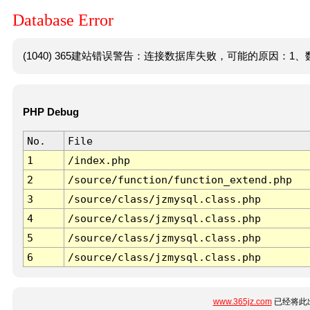
Database Error
(1040) 365建站错误警告：连接数据库失败，可能的原因：1、数
PHP Debug
No.
File
1
/index.php
2
/source/function/function_extend.php
3
/source/class/jzmysql.class.php
4
/source/class/jzmysql.class.php
5
/source/class/jzmysql.class.php
6
/source/class/jzmysql.class.php
www.365jz.com
已经将此