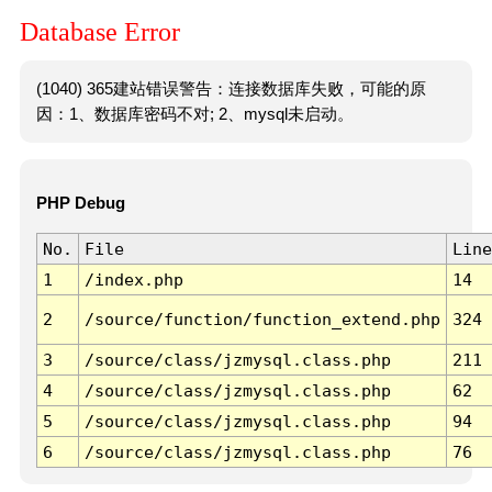
Database Error
(1040) 365建站错误警告：连接数据库失败，可能的原
因：1、数据库密码不对; 2、mysql未启动。
PHP Debug
No.
File
Line
1
/index.php
14
2
/source/function/function_extend.php
324
3
/source/class/jzmysql.class.php
211
4
/source/class/jzmysql.class.php
62
5
/source/class/jzmysql.class.php
94
6
/source/class/jzmysql.class.php
76