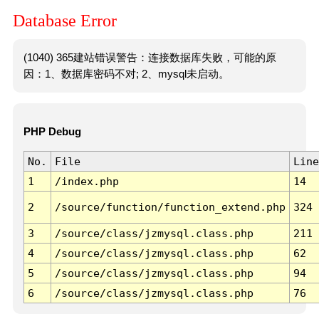
Database Error
(1040) 365建站错误警告：连接数据库失败，可能的原
因：1、数据库密码不对; 2、mysql未启动。
PHP Debug
No.
File
Line
1
/index.php
14
2
/source/function/function_extend.php
324
3
/source/class/jzmysql.class.php
211
4
/source/class/jzmysql.class.php
62
5
/source/class/jzmysql.class.php
94
6
/source/class/jzmysql.class.php
76