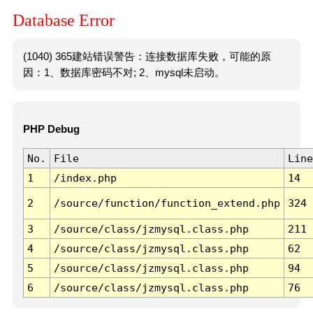
Database Error
(1040) 365建站错误警告：连接数据库失败，可能的原
因：1、数据库密码不对; 2、mysql未启动。
PHP Debug
No.
File
Line
1
/index.php
14
2
/source/function/function_extend.php
324
3
/source/class/jzmysql.class.php
211
4
/source/class/jzmysql.class.php
62
5
/source/class/jzmysql.class.php
94
6
/source/class/jzmysql.class.php
76