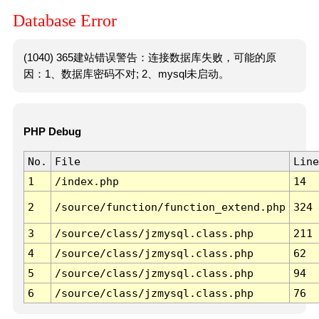
Database Error
(1040) 365建站错误警告：连接数据库失败，可能的原
因：1、数据库密码不对; 2、mysql未启动。
PHP Debug
No.
File
Line
1
/index.php
14
2
/source/function/function_extend.php
324
3
/source/class/jzmysql.class.php
211
4
/source/class/jzmysql.class.php
62
5
/source/class/jzmysql.class.php
94
6
/source/class/jzmysql.class.php
76