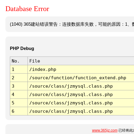
Database Error
(1040) 365建站错误警告：连接数据库失败，可能的原因：1、数
PHP Debug
No.
File
1
/index.php
2
/source/function/function_extend.php
3
/source/class/jzmysql.class.php
4
/source/class/jzmysql.class.php
5
/source/class/jzmysql.class.php
6
/source/class/jzmysql.class.php
www.365jz.com
已经将此