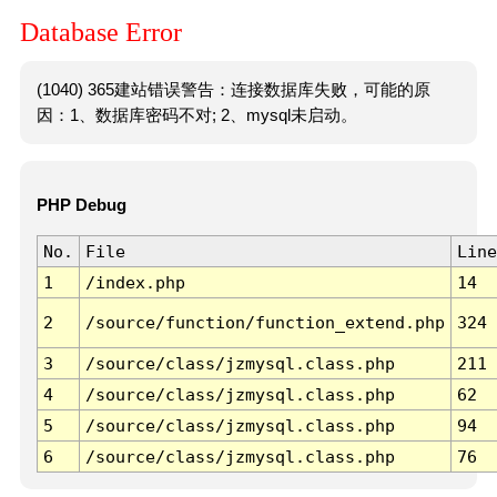
Database Error
(1040) 365建站错误警告：连接数据库失败，可能的原
因：1、数据库密码不对; 2、mysql未启动。
PHP Debug
No.
File
Line
1
/index.php
14
2
/source/function/function_extend.php
324
3
/source/class/jzmysql.class.php
211
4
/source/class/jzmysql.class.php
62
5
/source/class/jzmysql.class.php
94
6
/source/class/jzmysql.class.php
76