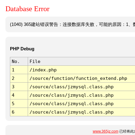
Database Error
(1040) 365建站错误警告：连接数据库失败，可能的原因：1、数
PHP Debug
No.
File
1
/index.php
2
/source/function/function_extend.php
3
/source/class/jzmysql.class.php
4
/source/class/jzmysql.class.php
5
/source/class/jzmysql.class.php
6
/source/class/jzmysql.class.php
www.365jz.com
已经将此