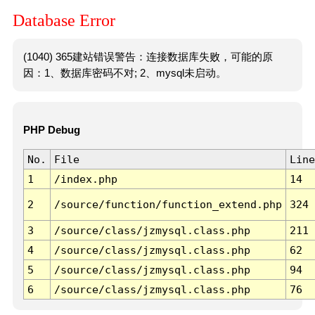
Database Error
(1040) 365建站错误警告：连接数据库失败，可能的原
因：1、数据库密码不对; 2、mysql未启动。
PHP Debug
No.
File
Line
1
/index.php
14
2
/source/function/function_extend.php
324
3
/source/class/jzmysql.class.php
211
4
/source/class/jzmysql.class.php
62
5
/source/class/jzmysql.class.php
94
6
/source/class/jzmysql.class.php
76