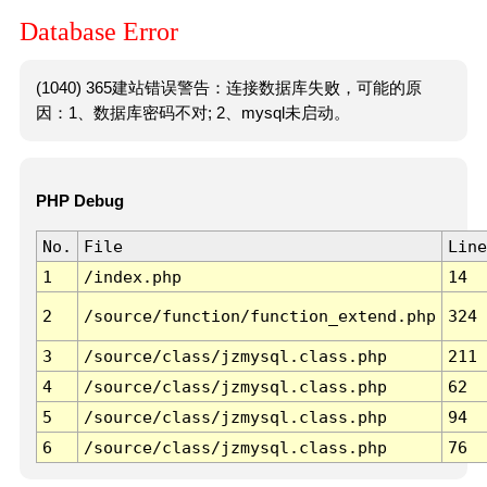
Database Error
(1040) 365建站错误警告：连接数据库失败，可能的原
因：1、数据库密码不对; 2、mysql未启动。
PHP Debug
No.
File
Line
1
/index.php
14
2
/source/function/function_extend.php
324
3
/source/class/jzmysql.class.php
211
4
/source/class/jzmysql.class.php
62
5
/source/class/jzmysql.class.php
94
6
/source/class/jzmysql.class.php
76