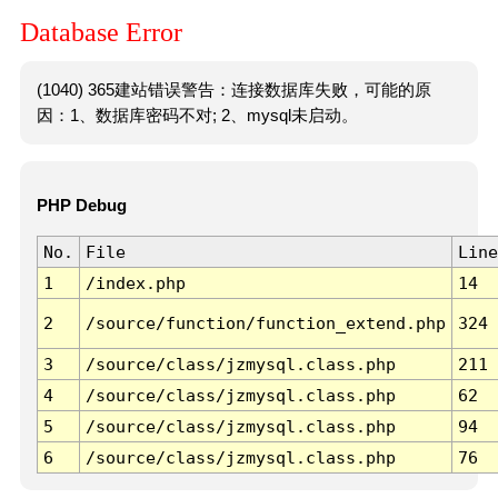
Database Error
(1040) 365建站错误警告：连接数据库失败，可能的原
因：1、数据库密码不对; 2、mysql未启动。
PHP Debug
No.
File
Line
1
/index.php
14
2
/source/function/function_extend.php
324
3
/source/class/jzmysql.class.php
211
4
/source/class/jzmysql.class.php
62
5
/source/class/jzmysql.class.php
94
6
/source/class/jzmysql.class.php
76