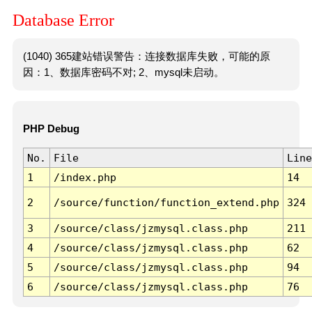
Database Error
(1040) 365建站错误警告：连接数据库失败，可能的原
因：1、数据库密码不对; 2、mysql未启动。
PHP Debug
No.
File
Line
1
/index.php
14
2
/source/function/function_extend.php
324
3
/source/class/jzmysql.class.php
211
4
/source/class/jzmysql.class.php
62
5
/source/class/jzmysql.class.php
94
6
/source/class/jzmysql.class.php
76