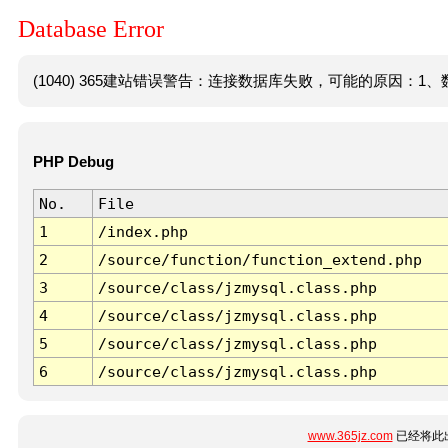
Database Error
(1040) 365建站错误警告：连接数据库失败，可能的原因：1、数
PHP Debug
No.
File
1
/index.php
2
/source/function/function_extend.php
3
/source/class/jzmysql.class.php
4
/source/class/jzmysql.class.php
5
/source/class/jzmysql.class.php
6
/source/class/jzmysql.class.php
www.365jz.com
已经将此