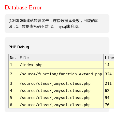
Database Error
(1040) 365建站错误警告：连接数据库失败，可能的原
因：1、数据库密码不对; 2、mysql未启动。
PHP Debug
No.
File
Line
1
/index.php
14
2
/source/function/function_extend.php
324
3
/source/class/jzmysql.class.php
211
4
/source/class/jzmysql.class.php
62
5
/source/class/jzmysql.class.php
94
6
/source/class/jzmysql.class.php
76