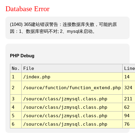
Database Error
(1040) 365建站错误警告：连接数据库失败，可能的原
因：1、数据库密码不对; 2、mysql未启动。
PHP Debug
No.
File
Line
1
/index.php
14
2
/source/function/function_extend.php
324
3
/source/class/jzmysql.class.php
211
4
/source/class/jzmysql.class.php
62
5
/source/class/jzmysql.class.php
94
6
/source/class/jzmysql.class.php
76