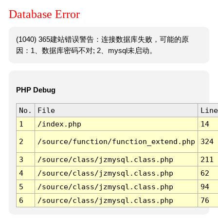
Database Error
(1040) 365建站错误警告：连接数据库失败，可能的原
因：1、数据库密码不对; 2、mysql未启动。
PHP Debug
No.
File
Line
1
/index.php
14
2
/source/function/function_extend.php
324
3
/source/class/jzmysql.class.php
211
4
/source/class/jzmysql.class.php
62
5
/source/class/jzmysql.class.php
94
6
/source/class/jzmysql.class.php
76