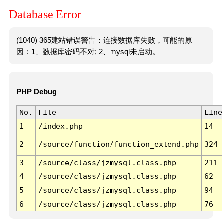
Database Error
(1040) 365建站错误警告：连接数据库失败，可能的原
因：1、数据库密码不对; 2、mysql未启动。
PHP Debug
No.
File
Line
1
/index.php
14
2
/source/function/function_extend.php
324
3
/source/class/jzmysql.class.php
211
4
/source/class/jzmysql.class.php
62
5
/source/class/jzmysql.class.php
94
6
/source/class/jzmysql.class.php
76