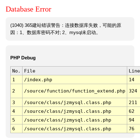
Database Error
(1040) 365建站错误警告：连接数据库失败，可能的原
因：1、数据库密码不对; 2、mysql未启动。
PHP Debug
No.
File
Line
1
/index.php
14
2
/source/function/function_extend.php
324
3
/source/class/jzmysql.class.php
211
4
/source/class/jzmysql.class.php
62
5
/source/class/jzmysql.class.php
94
6
/source/class/jzmysql.class.php
76