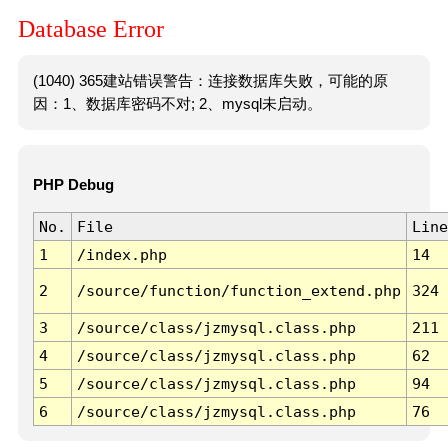
Database Error
(1040) 365建站错误警告：连接数据库失败，可能的原
因：1、数据库密码不对; 2、mysql未启动。
PHP Debug
No.
File
Line
1
/index.php
14
2
/source/function/function_extend.php
324
3
/source/class/jzmysql.class.php
211
4
/source/class/jzmysql.class.php
62
5
/source/class/jzmysql.class.php
94
6
/source/class/jzmysql.class.php
76