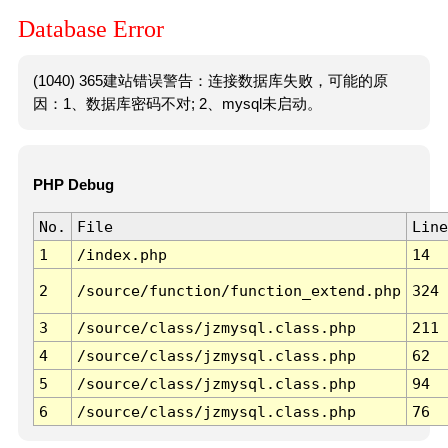
Database Error
(1040) 365建站错误警告：连接数据库失败，可能的原
因：1、数据库密码不对; 2、mysql未启动。
PHP Debug
No.
File
Line
1
/index.php
14
2
/source/function/function_extend.php
324
3
/source/class/jzmysql.class.php
211
4
/source/class/jzmysql.class.php
62
5
/source/class/jzmysql.class.php
94
6
/source/class/jzmysql.class.php
76