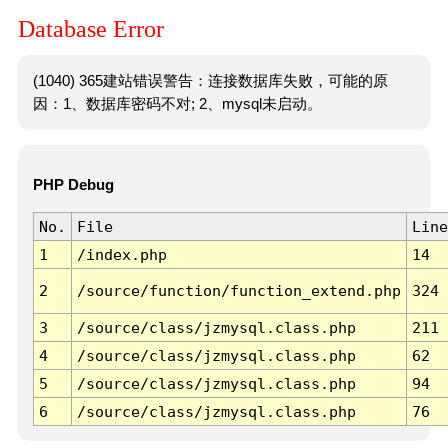
Database Error
(1040) 365建站错误警告：连接数据库失败，可能的原
因：1、数据库密码不对; 2、mysql未启动。
PHP Debug
No.
File
Line
1
/index.php
14
2
/source/function/function_extend.php
324
3
/source/class/jzmysql.class.php
211
4
/source/class/jzmysql.class.php
62
5
/source/class/jzmysql.class.php
94
6
/source/class/jzmysql.class.php
76