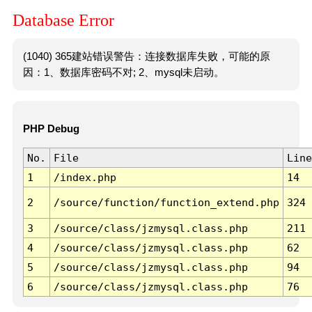
Database Error
(1040) 365建站错误警告：连接数据库失败，可能的原
因：1、数据库密码不对; 2、mysql未启动。
PHP Debug
No.
File
Line
1
/index.php
14
2
/source/function/function_extend.php
324
3
/source/class/jzmysql.class.php
211
4
/source/class/jzmysql.class.php
62
5
/source/class/jzmysql.class.php
94
6
/source/class/jzmysql.class.php
76