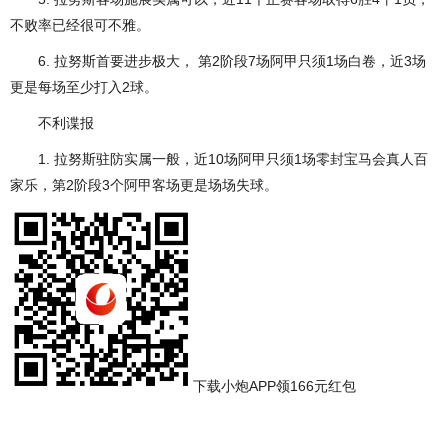
不败率已经很可不雅。
6. 拉努斯首要进步极大， 第2阶段7场阿甲只须1场白卷，近3场
更是每场至少打入2球。
不利谍报
1. 拉努斯驻防实属一般，近10场阿甲只须1场零封宝马会真人百
家乐，第2阶段3个阿甲客场更是场场失球。
下载小炮APP领166元红包