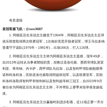
有意谍报
皇冠客服飞机：@seo3687
1. 阿根廷后生东说念主建造于1904年，阿根廷后生东说念主足球
俱乐部曾取得两次联赛冠军，1次南好意思开脱者冠军，球王马拉多纳
曾遵守于该队(1976年－1981年)，出场166次，打入116球。
2. 阿根廷后生东说念主主帅为阿根廷东说念主盖德，现年49岁，
自2013年运转从当事者闇练职责，捏教过圣洛伦索、墨西哥球队莫雷
利亚、蒂华纳、内卡萨，西甲球队马拉加，以及智利甲球队帕勒斯蒂
诺和科洛科洛，匡助圣洛伦索取得阿超杯冠军，以及联赛亚军，匡助
科洛科洛取得智利甲和智利杯以及智利超等杯三冠王，自2023年9月
被任命为阿根廷后生东说念主主帅，不外带队上赛季末段举座发扬低
迷。
3. 阿根廷后生东说念主分赢输时刻进步彰着，近11场正赛一齐分