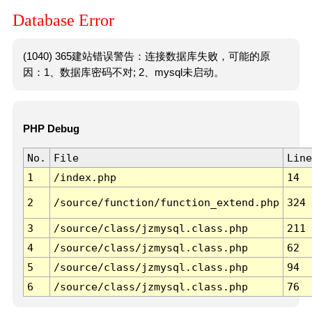
Database Error
(1040) 365建站错误警告：连接数据库失败，可能的原
因：1、数据库密码不对; 2、mysql未启动。
PHP Debug
No.
File
Line
1
/index.php
14
2
/source/function/function_extend.php
324
3
/source/class/jzmysql.class.php
211
4
/source/class/jzmysql.class.php
62
5
/source/class/jzmysql.class.php
94
6
/source/class/jzmysql.class.php
76