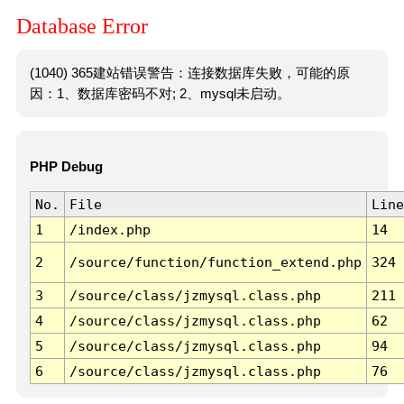
Database Error
(1040) 365建站错误警告：连接数据库失败，可能的原
因：1、数据库密码不对; 2、mysql未启动。
PHP Debug
No.
File
Line
1
/index.php
14
2
/source/function/function_extend.php
324
3
/source/class/jzmysql.class.php
211
4
/source/class/jzmysql.class.php
62
5
/source/class/jzmysql.class.php
94
6
/source/class/jzmysql.class.php
76