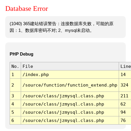
Database Error
(1040) 365建站错误警告：连接数据库失败，可能的原
因：1、数据库密码不对; 2、mysql未启动。
PHP Debug
No.
File
Line
1
/index.php
14
2
/source/function/function_extend.php
324
3
/source/class/jzmysql.class.php
211
4
/source/class/jzmysql.class.php
62
5
/source/class/jzmysql.class.php
94
6
/source/class/jzmysql.class.php
76