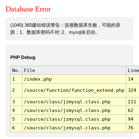
Database Error
(1040) 365建站错误警告：连接数据库失败，可能的原
因：1、数据库密码不对; 2、mysql未启动。
PHP Debug
No.
File
Line
1
/index.php
14
2
/source/function/function_extend.php
324
3
/source/class/jzmysql.class.php
211
4
/source/class/jzmysql.class.php
62
5
/source/class/jzmysql.class.php
94
6
/source/class/jzmysql.class.php
76