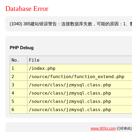
Database Error
(1040) 365建站错误警告：连接数据库失败，可能的原因：1、数
PHP Debug
No.
File
1
/index.php
2
/source/function/function_extend.php
3
/source/class/jzmysql.class.php
4
/source/class/jzmysql.class.php
5
/source/class/jzmysql.class.php
6
/source/class/jzmysql.class.php
www.365jz.com
已经将此