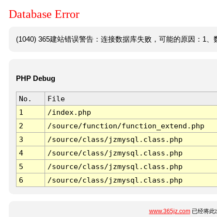
Database Error
(1040) 365建站错误警告：连接数据库失败，可能的原因：1、数
PHP Debug
No.
File
1
/index.php
2
/source/function/function_extend.php
3
/source/class/jzmysql.class.php
4
/source/class/jzmysql.class.php
5
/source/class/jzmysql.class.php
6
/source/class/jzmysql.class.php
www.365jz.com
已经将此